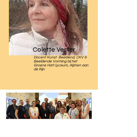
Colette Vester
Docent Kunst Beeldend, CKV &
Beeldende Vorming bij het
Groene Hart Lyceum, Alphen aan
de Rijn